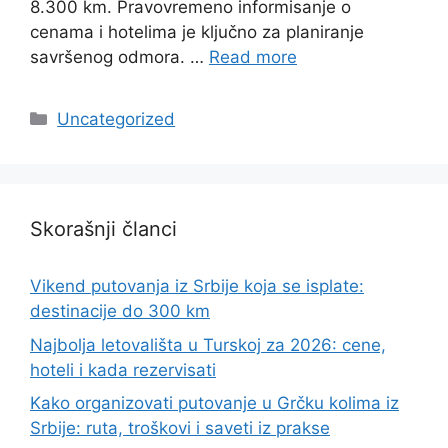
8.300 km. Pravovremeno informisanje o
cenama i hotelima je ključno za planiranje
savršenog odmora. …
Read more
Categories
Uncategorized
Skorašnji članci
Vikend putovanja iz Srbije koja se isplate:
destinacije do 300 km
Najbolja letovališta u Turskoj za 2026: cene,
hoteli i kada rezervisati
Kako organizovati putovanje u Grčku kolima iz
Srbije: ruta, troškovi i saveti iz prakse