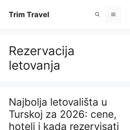
Skip
to
Trim Travel
Menu
content
Rezervacija
letovanja
Najbolja letovališta u
Turskoj za 2026: cene,
hoteli i kada rezervisati