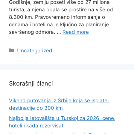
Godišnje, zemlju poseti više od 27 miliona
turista, a njena obala se prostire na više od
8.300 km. Pravovremeno informisanje o
cenama i hotelima je ključno za planiranje
savršenog odmora. …
Read more
Categories
Uncategorized
Skorašnji članci
Vikend putovanja iz Srbije koja se isplate:
destinacije do 300 km
Najbolja letovališta u Turskoj za 2026: cene,
hoteli i kada rezervisati