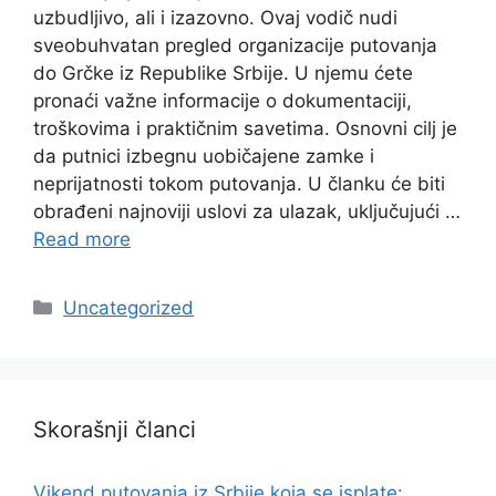
uzbudljivo, ali i izazovno. Ovaj vodič nudi
sveobuhvatan pregled organizacije putovanja
do Grčke iz Republike Srbije. U njemu ćete
pronaći važne informacije o dokumentaciji,
troškovima i praktičnim savetima. Osnovni cilj je
da putnici izbegnu uobičajene zamke i
neprijatnosti tokom putovanja. U članku će biti
obrađeni najnoviji uslovi za ulazak, uključujući …
Read more
Categories
Uncategorized
Skorašnji članci
Vikend putovanja iz Srbije koja se isplate: