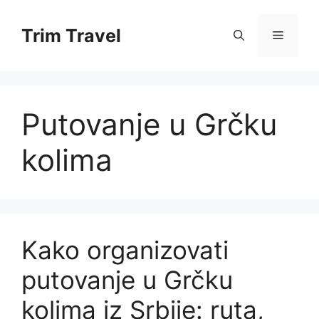
Skip
to
Trim Travel
Menu
content
Putovanje u Grčku
kolima
Kako organizovati
putovanje u Grčku
kolima iz Srbije: ruta,